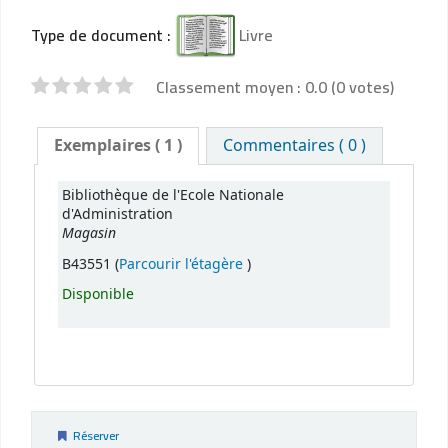
Type de document :
Livre
Classement moyen : 0.0 (0 votes)
Exemplaires
( 1 )
Commentaires ( 0 )
Bibliothèque de l'Ecole Nationale
d'Administration
Magasin
(Ouvrir ci-dessous)
B43551 (
Parcourir l'étagère
)
Disponible
Réserver