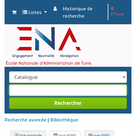
Historique de
Listes
Effacer
recherche
Rechercher
Recherche avancée
Bibliothèque
Vue normale
Vue MARC
vue ISBD