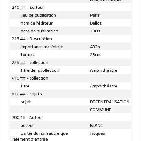
210 ## - Editeur
lieu de publication
Paris
nom de l'éditeur
Dalloz
date de publication
1989
215 ## - Description
Importance matérielle
433p.
format
23cm.
225 ## - collection
titre de la collection
Amphithéatre
410 ## - collection
titre
Amphithéatre
610 ## - sujets
sujet
DECENTRALISATION
--
COMMUNE
700 1# - Auteur
auteur
BLANC
partie du nom autre que
Jacques
l'élément d'entrée